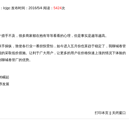
lcjgc 发布时间：2016/5/4 阅读：
5424
次
措手不及，很多商家都在抱有等等看看的心理，但是事实是越等越高。
手操纵，致使各行业一番担惊受怕，如今进入五月份也算趋于稳定了，我聊城卷管
能的采取低价措施。让利于广大用户，让更多的用户在价格快速上涨的情况下体验的
到聊城卷管厂的优势。
的崛起
序发展
打印本页
||
关闭窗口