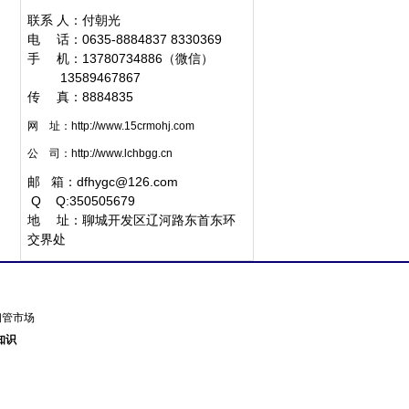
联系 人：付朝光
电 话：0635-8884837 8330369
手 机：13780734886（微信）
1
3589467867
传 真：8884835
网 址：
http://www.15crmohj.com
公 司：
http://www.lchbgg.cn
邮 箱：
dfhygc@126.com
Q
Q:350505679
地 址：聊城开发区辽河路东首东环
交界处
东钢管市场
知识