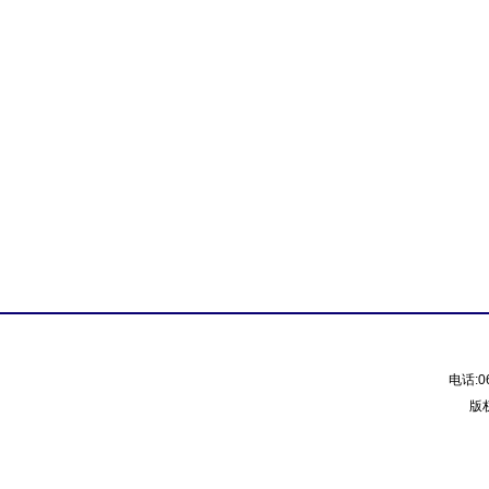
电话:0
版