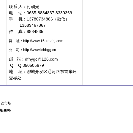
联系 人：付朝光
电 话：0635-8884837 8330369
手 机：13780734886（微信）
1
3589467867
传 真：8884835
网 址：
http://www.15crmohj.com
公 司：
http://www.lchbgg.cn
邮 箱：
dfhygc@126.com
Q
Q:350505679
地 址：聊城开发区辽河路东首东环
交界处
东钢管市场
板价格