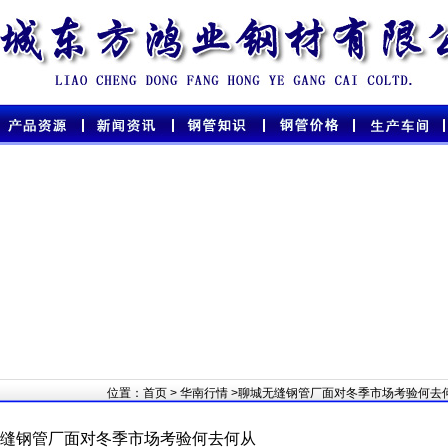
位置：
首页
>
华南行情
>聊城无缝钢管厂面对冬季市场考验何去
缝钢管厂面对冬季市场考验何去何从