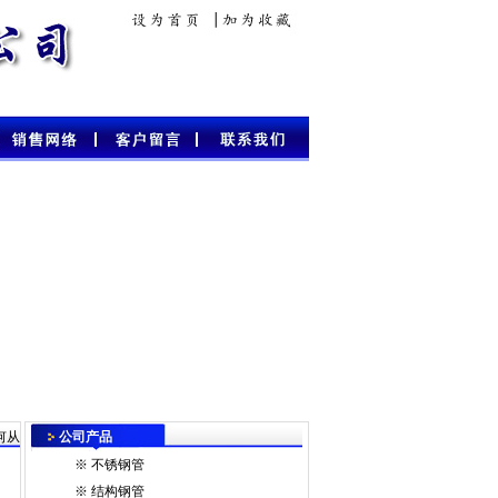
何从
公司产品
※
不锈钢管
※
结构钢管