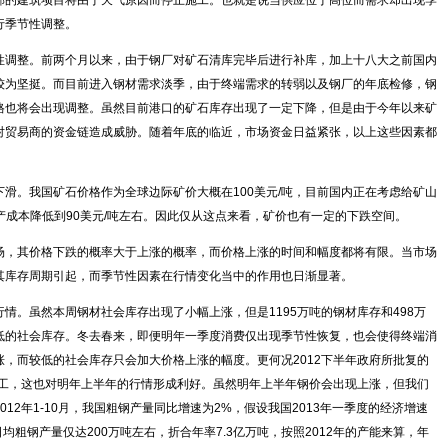
部的建筑项目将由于天气原因而停止施工。也就是说当供应位于高位而需求却出现季
行季节性调整。
调整。前两个月以来，由于钢厂对矿石清库完毕后进行补库，加上十八大之前国内
较为坚挺。而目前进入钢材需求淡季，由于终端需求的转弱以及钢厂的年底检修，钢
格也将会出现调整。虽然目前港口的矿石库存出现了一定下降，但是由于今年以来矿
对贸易商的资金链造成威胁。随着年底的临近，市场资金日益紧张，以上这些因素都
。我国矿石价格作为全球边际矿价大概在100美元/吨，目前国内正在考虑给矿山
产成本降低到90美元/吨左右。因此仅从这点来看，矿价也有一定的下跌空间。
，其价格下跌的概率大于上涨的概率，而价格上涨的时间和幅度都将有限。当市场
其库存周期引起，而季节性因素在行情变化当中的作用也日渐显著。
。虽然本周钢材社会库存出现了小幅上涨，但是1195万吨的钢材库存和498万
低的社会库存。冬去春来，即便明年一季度消费仅出现季节性恢复，也会使得终端消
，而较低的社会库存只会加大价格上涨的幅度。更何况2012下半年政府所批复的
开工，这也对明年上半年的行情形成利好。虽然明年上半年钢价会出现上涨，但我们
12年1-10月，我国粗钢产量同比增速为2%，假设我国2013年一季度的经济增速
均粗钢产量仅达200万吨左右，折合年率7.3亿万吨，按照2012年的产能来算，年