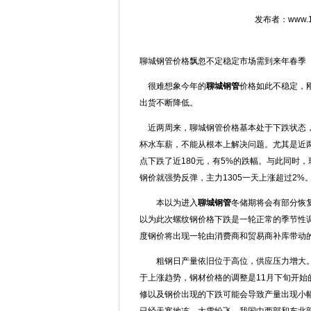
发布者：www.15
聊城钢管价格飘忽不定稳定市场需到来年春季
很难想象今年的
聊城钢管
价格如此不稳定，刚
出货不断降低。
近两周来，聊城钢管价格基本处于下跌状态，
杯水车薪，不能从根本上解决问题。尤其是近两
点下跌了近180元，有5%的跌幅。与此同时
钢价就强势反弹，主力1305一天上涨超过2%
本以为进入
聊城钢管
冬储期将会有部分恢
以为此次螺纹钢价格下跌是一轮正常的季节性调
度钢价将出现一轮由消费商和贸易商补库带动
粗钢日产量依旧位于高位，供应压力增大。11
于上涨趋势，钢材价格的调整是11月下旬开始
修以及钢价出现的下跌可能会导致产量出现小