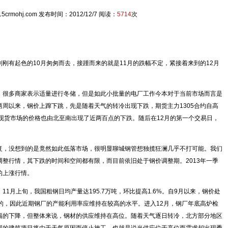
crmohj.com 发布时间：2012/12/7 阅读：
5714
次
刚有起色的10月匆匆而去，接踵而来的就是11月的跌幅不定，紧接着来到的12月
很多商家表示适量进行冬储，但是如此小批量的电厂工作今本对于当前市场而言是
周以来，钢价上蹿下跳，先是随着天气的转冷出现下跌，期货主力1305合约自高
，现货市场的价格也由北至南出现了近两百点的下跌。随后在12月的第一个交易日，
。
复，没想到的是竟然如此低落市场，很明显聊城钢管想独揽狂澜几乎不打可能。我们
整行情，其下跌的时间和空间都有限，而目前依旧处于钢价调整期。2013年一季
的上涨行情。
月上旬，我国粗钢日均产量达195.7万吨，环比提高1.6%。自9月以来，钢价处
的，因此近期钢厂的产能利用率应维持在较高的水平。进入12月，钢厂年底高炉检
幅的下降，但整体来说，钢材的供应维持在高位。随着天气逐日转冷，北方部分地区