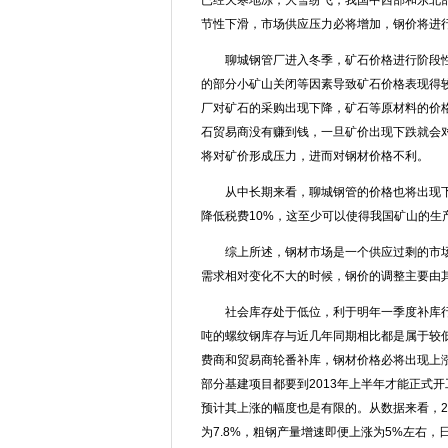
已经天寒地冻，大雪纷飞，我国中西部和东北
节性下滑，市场供应压力必将增加，钢价将进
聊城钢管厂进入冬季，矿石价格进行阶段性
的部分小矿山关闭等因素导致矿石价格表现得
厂对矿石的采购出现下降，矿石等原材料的价
石贸易商没有赚到钱，一旦矿价出现下跌就会
将对矿价形成压力，进而对钢材价格不利。
从中长期来看，聊城钢管的价格也将出现下滑
降低税费10%，这至少可以使得我国矿山的生
综上所述，钢材市场是一个供应过剩的市场
需求相对变化不大的时候，钢价的调整主要由
社会库存处于低位，利于明年一季度补库行情
吨的螺纹钢库存与近几年同期相比都是属于较
费商和贸易商轮番补库，钢材价格必将出现上涨
部分基建项目都要到2013年上半年才能正式
预计其上涨的幅度也是有限的。从数据来看，20
为7.8%，粗钢产量增速即便上涨为5%左右，日