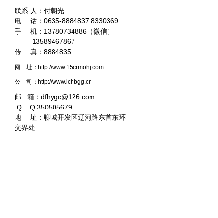
联系 人：付朝光
电 话：0635-8884837 8330369
手 机：13780734886（微信）
1
3589467867
传 真：8884835
网 址：
http://www.15crmohj.com
公 司：
http://www.lchbgg.cn
邮 箱：
dfhygc@126.com
Q
Q:350505679
地 址：聊城开发区辽河路东首东环
交界处