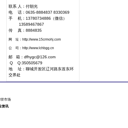
联系 人：付朝光
电 话：0635-8884837 8330369
手 机：13780734886（微信）
1
3589467867
传 真：8884835
网 址：
http://www.15crmohj.com
公 司：
http://www.lchbgg.cn
邮 箱：
dfhygc@126.com
Q
Q:350505679
地 址：聊城开发区辽河路东首东环
交界处
东钢管市场
业资讯