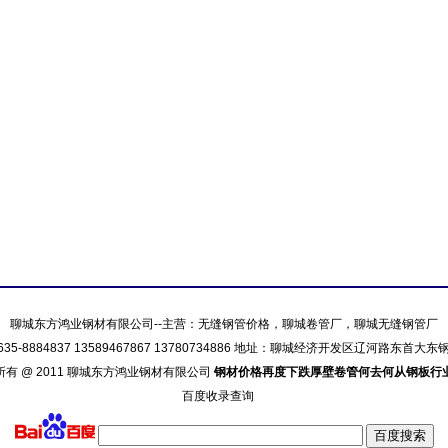
聊城东方鸿业钢材有限公司--主营：
无缝钢管价格
，
聊城卷管厂
，
聊城无缝钢管厂
635-8884837 13589467867 13780734886 地址：聊城经济开发区辽河路东首大
所有 @ 2011 聊城东方鸿业钢材有限公司
钢材价格再度下跌厚壁卷管何去何从钢板行
百度收录查询