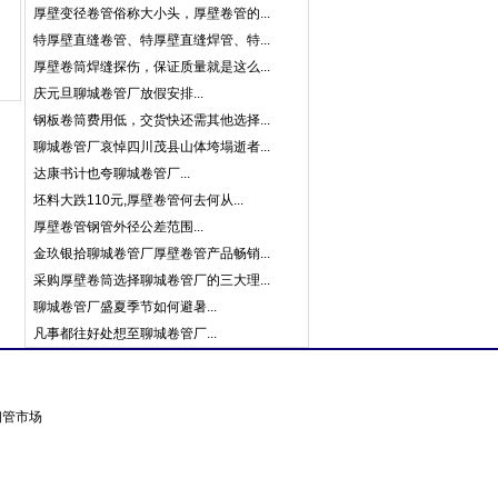
厚壁变径卷管俗称大小头，厚壁卷管的...
特厚壁直缝卷管、特厚壁直缝焊管、特...
厚壁卷筒焊缝探伤，保证质量就是这么...
庆元旦聊城卷管厂放假安排...
钢板卷筒费用低，交货快还需其他选择...
聊城卷管厂哀悼四川茂县山体垮塌逝者...
达康书计也夸聊城卷管厂...
坯料大跌110元,厚壁卷管何去何从...
厚壁卷管钢管外径公差范围...
金玖银拾聊城卷管厂厚壁卷管产品畅销...
采购厚壁卷筒选择聊城卷管厂的三大理...
聊城卷管厂盛夏季节如何避暑...
凡事都往好处想至聊城卷管厂...
东钢管市场