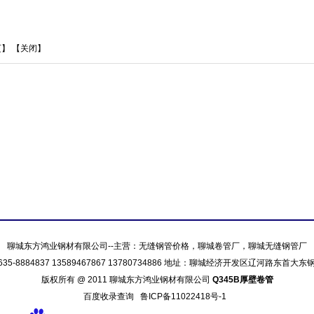
页
】 【
关闭
】
聊城东方鸿业钢材有限公司--主营：
无缝钢管价格
，
聊城卷管厂
，
聊城无缝钢管厂
635-8884837 13589467867 13780734886 地址：聊城经济开发区辽河路东首大
版权所有 @ 2011 聊城东方鸿业钢材有限公司
Q345B厚壁卷管
百度收录查询
鲁ICP备11022418号-1