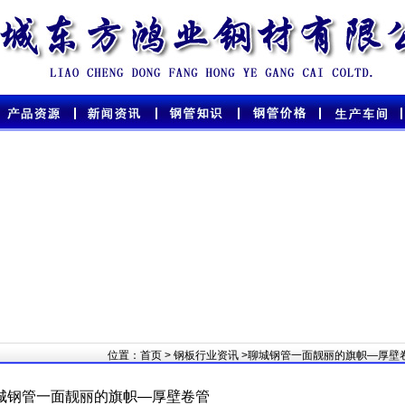
位置：
首页
>
钢板行业资讯
>聊城钢管一面靓丽的旗帜—厚壁
城钢管一面靓丽的旗帜—厚壁卷管