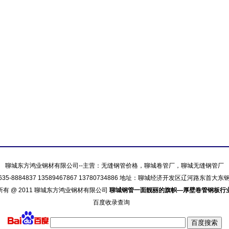
聊城东方鸿业钢材有限公司--主营：
无缝钢管价格
，
聊城卷管厂
，
聊城无缝钢管厂
635-8884837 13589467867 13780734886 地址：聊城经济开发区辽河路东首大
所有 @ 2011 聊城东方鸿业钢材有限公司
聊城钢管一面靓丽的旗帜—厚壁卷管钢板行
百度收录查询