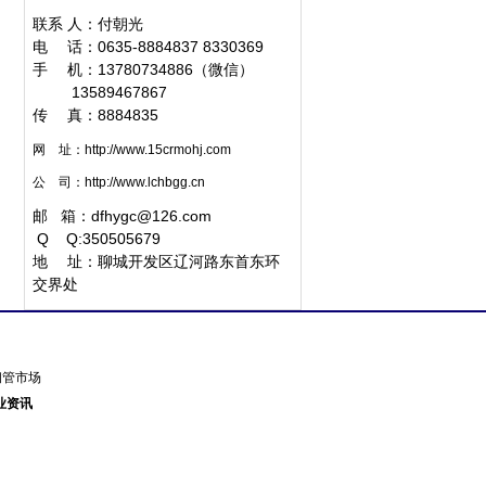
联系 人：付朝光
电 话：0635-8884837 8330369
手 机：13780734886（微信）
1
3589467867
传 真：8884835
网 址：
http://www.15crmohj.com
公 司：
http://www.lchbgg.cn
邮 箱：
dfhygc@126.com
Q
Q:350505679
地 址：聊城开发区辽河路东首东环
交界处
东钢管市场
业资讯