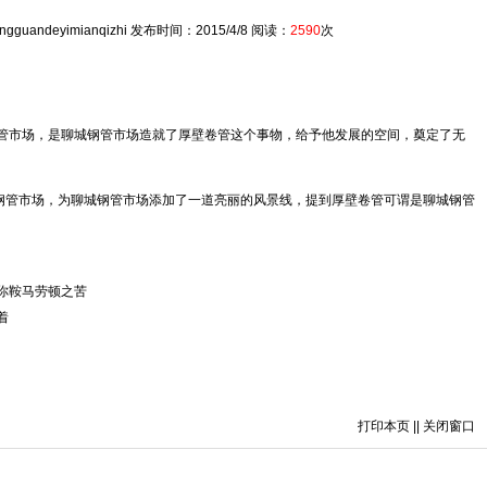
ngguandeyimianqizhi 发布时间：2015/4/8 阅读：
2590
次
管市场，是聊城钢管市场造就了
厚壁卷管
这个事物，给予他发展的空间，奠定了无
管市场，为聊城钢管市场添加了一道亮丽的风景线，提到厚壁卷管可谓是聊城钢管
你鞍马劳顿之苦
着
打印本页
||
关闭窗口